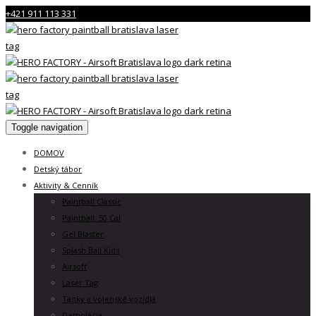
+421 911 113 331
Toggle navigation
DOMOV
Detský tábor
Aktivity & Cenník
Paintball Classic
Paintball .50 Cal
Gel Blaster
Splash Ball Kids
Airsoft
Laser Tag
Tanky a vojenské vozidlá
Demolácia