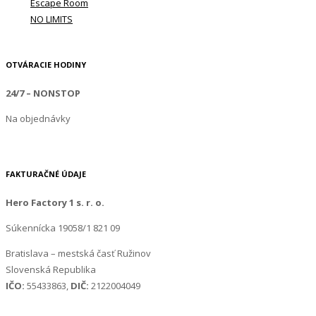
Escape Room
NO LIMITS
OTVÁRACIE HODINY
24/7 – NONSTOP
Na objednávky
FAKTURAČNÉ ÚDAJE
Hero Factory 1 s. r. o.
Súkennícka 19058/1 821 09
Bratislava – mestská časť Ružinov
Slovenská Republika
IČO:
55433863,
DIČ:
2122004049