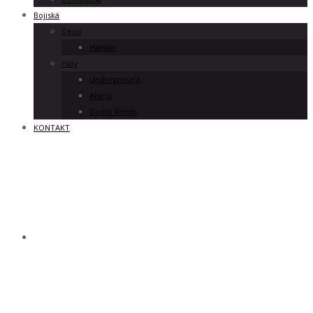
Bojiská
Depo
Hangar
Haly
Underground
Arena
Doom Room
KONTAKT