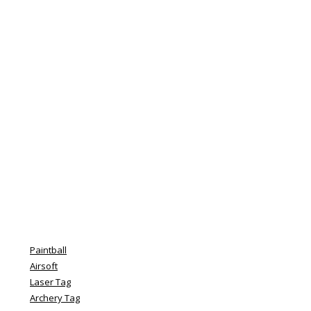
Najviac aktivít pod jednou
strechou
Paintball
Airsoft
Laser Tag
Archery Tag