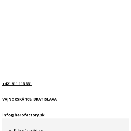
+421 911 113 331
VAJNORSKÁ 108, BRATISLAVA
info@herofactory.sk
Kde nás nájdete