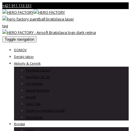
+421 911 113 331
Toggle navigation
DOMOV
Detský tábor
Aktivity & Cenník
Paintball Classic
Paintball .50 Cal
Gel Blaster
Splash Ball Kids
Airsoft
Laser Tag
Tanky a vojenské vozidlá
Demolácia
Bojiská
Depo