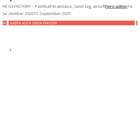
HERO FACTORY – Paintball Bratislava , laser tag, airsoft
hero-admin
14.
September 2020
11. September 2025
WIR HABEN AUCH EINEN PANZER!
Die meisten Aktivitäten
unter einem Dach
Für Firmen/Für Kinder/Für alle